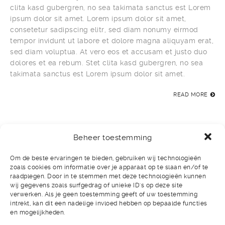
clita kasd gubergren, no sea takimata sanctus est Lorem
ipsum dolor sit amet. Lorem ipsum dolor sit amet,
consetetur sadipscing elitr, sed diam nonumy eirmod
tempor invidunt ut labore et dolore magna aliquyam erat,
sed diam voluptua. At vero eos et accusam et justo duo
dolores et ea rebum. Stet clita kasd gubergren, no sea
takimata sanctus est Lorem ipsum dolor sit amet.
READ MORE
Beheer toestemming
Om de beste ervaringen te bieden, gebruiken wij technologieën
CONTACT
zoals cookies om informatie over je apparaat op te slaan en/of te
raadplegen. Door in te stemmen met deze technologieën kunnen
wij gegevens zoals surfgedrag of unieke ID's op deze site
verwerken. Als je geen toestemming geeft of uw toestemming
Wij beantwoorden graag al uw vragen en verdere
intrekt, kan dit een nadelige invloed hebben op bepaalde functies
informatiebehoefte. Ook maken wij graag vrijblijvend
en mogelijkheden.
kennis door middels van een persoonlijk gesprek. Via