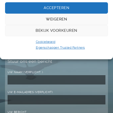
het onderstaande formulier kunt u uw boodschap
ACCEPTEREN
achterlaten en wij zullen zo spoedig mogelijk
persoonlijk contact met u opnemen.
WEIGEREN
Contactgegevens:
BEKIJK VOORKEUREN
TRUSTED PARTNER ALLIANCE
Cookiebeleid
INFO@TPANETWORK.NL
Eigenschappen Trusted Partners
Stuur ons een bericht
UW NAAM (VERPLICHT. )
UW E-MAILADRES (VERPLICHT)
UW BERICHT