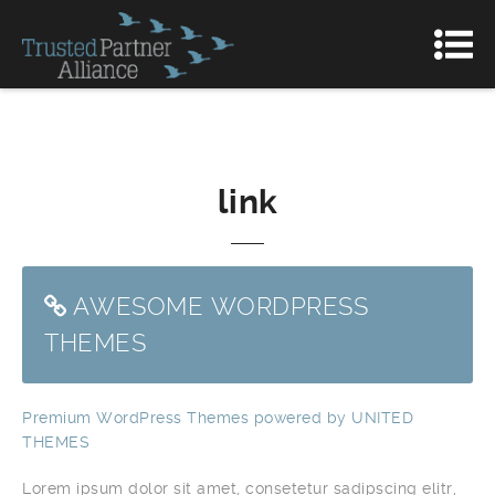
link
AWESOME WORDPRESS
THEMES
Premium WordPress Themes powered by UNITED
THEMES
Lorem ipsum dolor sit amet, consetetur sadipscing elitr,