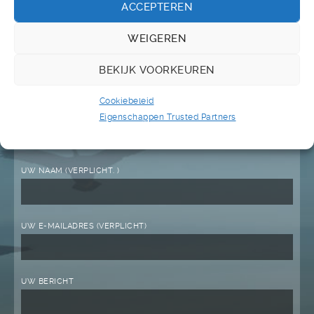
ACCEPTEREN
persoonlijk contact met u opnemen.
WEIGEREN
Contactgegevens:
BEKIJK VOORKEUREN
TRUSTED PARTNER ALLIANCE
INFO@TPANETWORK.NL
Cookiebeleid
Eigenschappen Trusted Partners
Stuur ons een bericht
UW NAAM (VERPLICHT. )
UW E-MAILADRES (VERPLICHT)
UW BERICHT