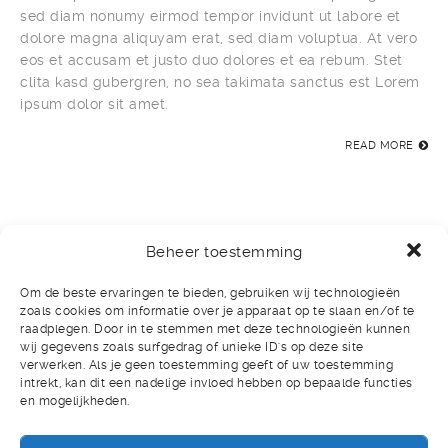
sed diam nonumy eirmod tempor invidunt ut labore et
dolore magna aliquyam erat, sed diam voluptua. At vero
eos et accusam et justo duo dolores et ea rebum. Stet
clita kasd gubergren, no sea takimata sanctus est Lorem
ipsum dolor sit amet.
READ MORE
Beheer toestemming
CONTACT
Om de beste ervaringen te bieden, gebruiken wij technologieën
zoals cookies om informatie over je apparaat op te slaan en/of te
raadplegen. Door in te stemmen met deze technologieën kunnen
wij gegevens zoals surfgedrag of unieke ID's op deze site
Wij beantwoorden graag al uw vragen en verdere
verwerken. Als je geen toestemming geeft of uw toestemming
informatiebehoefte. Ook maken wij graag vrijblijvend
intrekt, kan dit een nadelige invloed hebben op bepaalde functies
kennis door middels van een persoonlijk gesprek. Via
en mogelijkheden.
het onderstaande formulier kunt u uw boodschap
achterlaten en wij zullen zo spoedig mogelijk