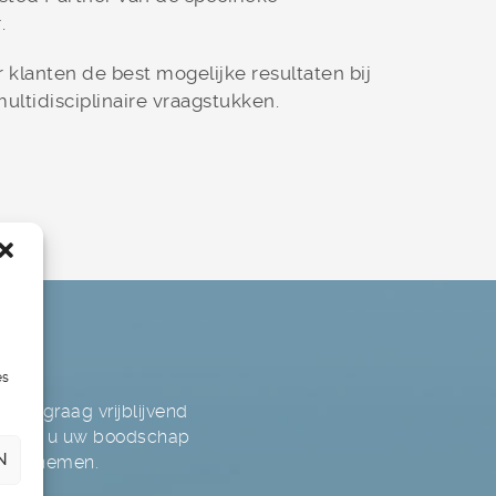
.
r klanten de best mogelijke resultaten bij
ltidisciplinaire vraagstukken.
es
wij graag vrijblijvend
er kunt u uw boodschap
N
t u opnemen.