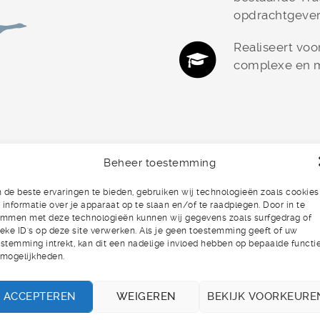
opdrachtgever
Realiseert voo
complexe en mu
Beheer toestemming
de beste ervaringen te bieden, gebruiken wij technologieën zoals cookies
informatie over je apparaat op te slaan en/of te raadplegen. Door in te
CONTACT
emmen met deze technologieën kunnen wij gegevens zoals surfgedrag of
eke ID's op deze site verwerken. Als je geen toestemming geeft of uw
stemming intrekt, kan dit een nadelige invloed hebben op bepaalde functi
 mogelijkheden.
g al uw vragen en verdere informatiebehoefte. Ook maken 
an een persoonlijk gesprek. Via het onderstaande formuli
ACCEPTEREN
WEIGEREN
BEKIJK VOORKEURE
 en wij zullen zo spoedig mogelijk persoonlijk contact me