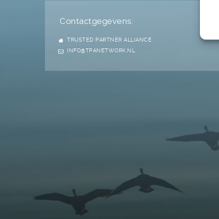
Contactgegevens:
TRUSTED PARTNER ALLIANCE
INFO@TPANETWORK.NL