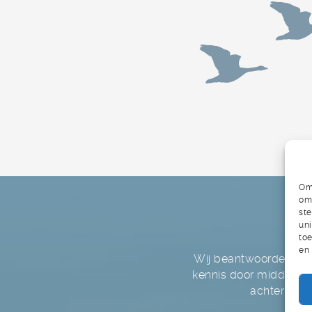
Om 
om 
st
uni
toe
en
Wij beantwoorden graa
kennis door middels v
achterlaten