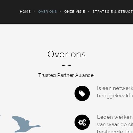
HOME
OVER ONS
ONZE VISIE
STRATEGIE & STRUC
Over ons
Trusted Partner Alliance:
Is een netwerk
hooggekwalific
Leden werken i
van waar de si
bestaande Tru